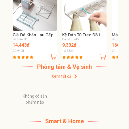
Giá Để Khăn Lau Gấp
Kệ Dán Tủ Treo Đồ Lót
Máy Hút 
Gọn Dạng Đứng Kệ Để
Tất Vớ Giá Lưu Trữ
Tay Tẩy 
Đã bán 366
Đã bán 245
Đã bán 456
Khăn Rửa Chén Để
Không Cần Đục Lỗ
Hiệu Quả
14.443đ
9.332đ
166.389
Bàn Giá Để Cốc Nước
Móc Treo Áo Ngực Đa
Để Bàn G
20.942đ
13.532đ
241.264đ
Đa Năng Cho Nhà Bếp
Năng Tiết Kiệm Không
Dụng H
Gọn Gàng
Gian Tủ Quần Áo
Homaz
Phòng tắm & Vệ sinh
Xem tất cả
Không có sản
phẩm nào
Smart & Home