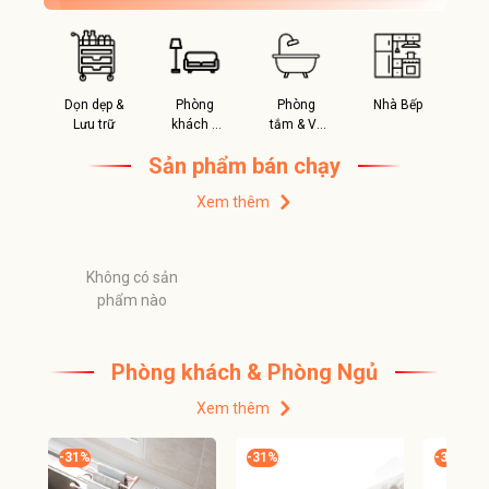
t &
Dọn dẹp &
Phòng
Phòng
Nhà Bếp
S
me
Lưu trữ
khách &
tắm & Vệ
Phòng
sinh
Sản phẩm bán chạy
Ngủ
Xem thêm
Không có sản
phẩm nào
Phòng khách & Phòng Ngủ
Xem thêm
-
31
%
-
31
%
-
31
%